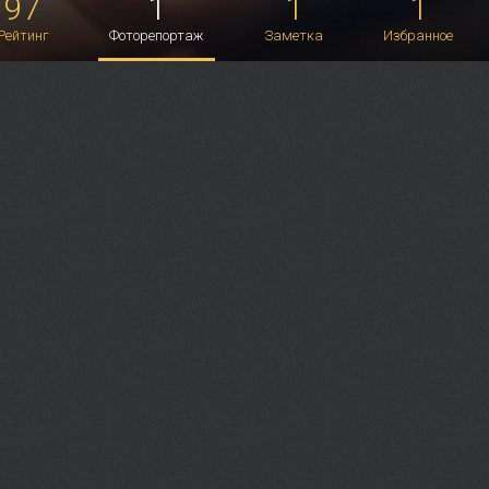
97
1
1
1
Рейтинг
Фоторепортаж
Заметка
Избранное