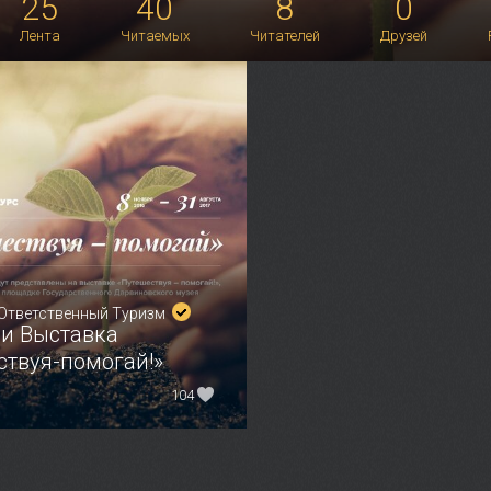
25
40
8
0
Лента
Читаемых
Читателей
Друзей
Ответственный Туризм
 и Выставка
ствуя-помогай!»
104