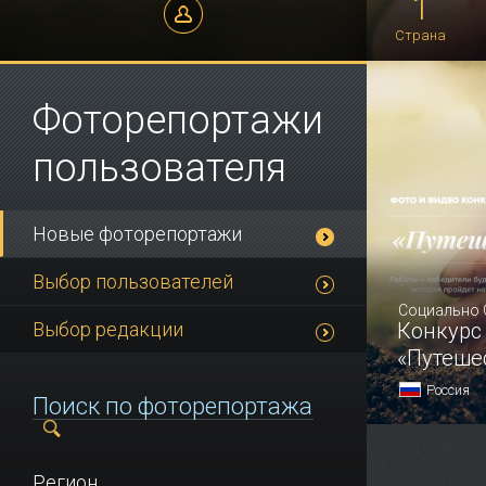
1
Страна
Социально Ответственный
Фоторепортажи
Туризм
пользователя
Новые фоторепортажи
Выбор пользователей
Социально 
Выбор редакции
Конкурс
«Путеше
Россия
Регион